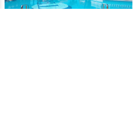
Über uns
Das Las Vistas TRG in Playa de Las Americas bietet kostenlose
WLAN und mit Kochen ausgestattete Einheiten. Alle Einheiten sind
mit Terrasse, Klimaanlage, Essbereich und Wohnbereich mit
flachem Satellitenfernseher ausgestattet. Ein Balkon mit Blick auf
das Meer wird in allen Einheiten angeboten. Die Wohnung bietet
das ganze Jahr über einen Swimmingpool im Freien. Vor Ort gibt es
einen Spielplatz. Das Piramide de Arona Conference Center liegt
400 Meter vom Las Vistas TRG entfernt, während der Siam Park 2,7
km entfernt ist. Der Flughafen Tenerife Sur ist 18 km entfernt. Dies
ist laut unabhängigen Bewertungen der Lieblingsteil unserer Gäste
von Playa de Las Americas. Diese Eigenschaft hat auch eine der
besten Positionen in Playa de Las Americas! Die Gäste sind
glücklicher als andere Eigenschaften in der Gegend.